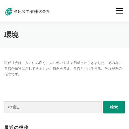
コ
ン
メニュー
テ
ン
ツ
へ
ホーム
事業紹介
会社概要
アクセス
環境
ス
キ
ッ
プ
採用情報
お問い合わせ
現代社会は、人に住み良く、人に使いやすく形成されてきました。その為に
自然が犠牲にされてきました。自然を考え、自然と共に生きる。それが滝の
信念です。
検
索:
最近の投稿