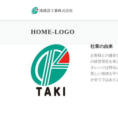
コ
ン
テ
ン
ツ
HOME-LOGO
へ
ス
キ
社章の由来
ッ
お客様との健全
プ
の経営理念を表
オレンジは明る
美しい地球を守
が全てではあり